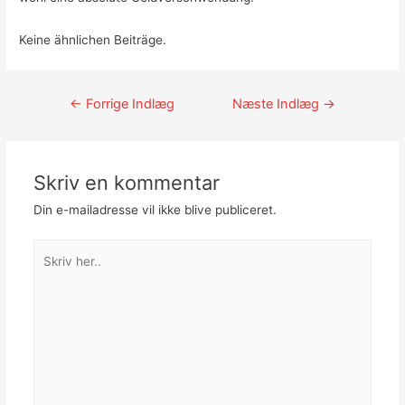
Keine ähnlichen Beiträge.
Indlægsnavigation
←
Forrige Indlæg
Næste Indlæg
→
Skriv en kommentar
Din e-mailadresse vil ikke blive publiceret.
Skriv
her..