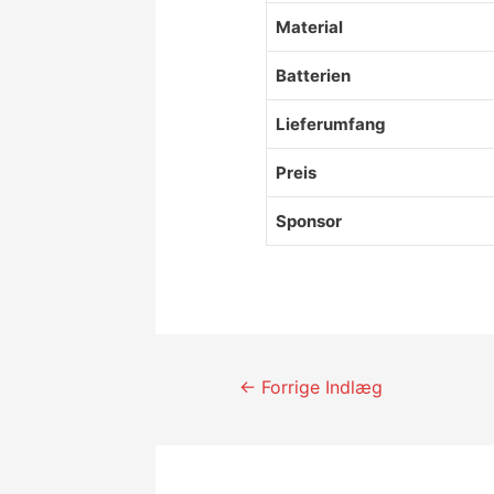
Material
Batterien
Lieferumfang
Preis
Sponsor
Indlægsnavigatio
←
Forrige Indlæg