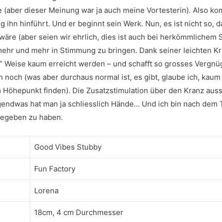
ne (aber dieser Meinung war ja auch meine Vortesterin). Also k
ihn hinführt. Und er beginnt sein Werk. Nun, es ist nicht so, da
äre (aber seien wir ehrlich, dies ist auch bei herkömmlichem 
 mehr und mehr in Stimmung zu bringen. Dank seiner leichten 
che” Weise kaum erreicht werden – und schafft so grosses Vergn
h noch (was aber durchaus normal ist, es gibt, glaube ich, kaum
m Höhepunkt finden). Die Zusatzstimulation über den Kranz auss
 irgendwas hat man ja schliesslich Hände… Und ich bin nach dem 
gegeben zu haben.
Good Vibes Stubby
Fun Factory
Lorena
18cm, 4 cm Durchmesser