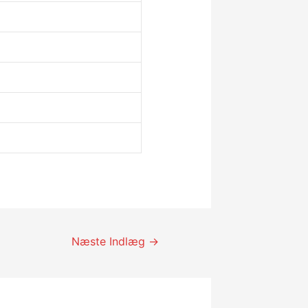
Næste Indlæg
→