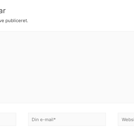
ar
ve publiceret.
Din
Websit
e-
mail*