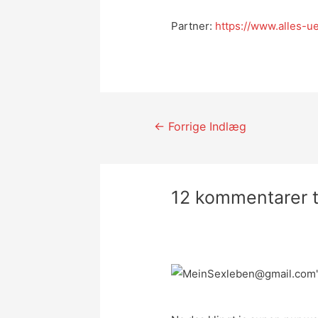
Partner:
https://www.alles-u
Indlægsnavigatio
←
Forrige Indlæg
12 kommentarer ti