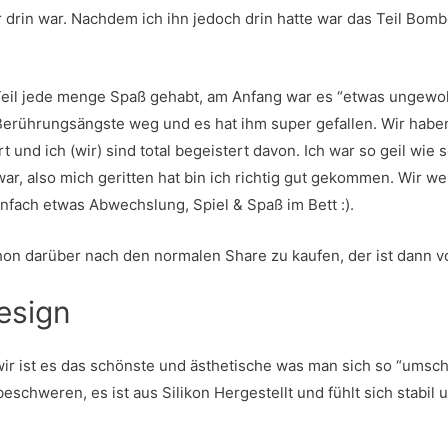
 drin war. Nachdem ich ihn jedoch drin hatte war das Teil Bomb
Teil jede menge Spaß gehabt, am Anfang war es “etwas ungewohn
 Berührungsängste weg und es hat ihm super gefallen. Wir habe
 und ich (wir) sind total begeistert davon. Ich war so geil wie
ar, also mich geritten hat bin ich richtig gut gekommen. Wir w
nfach etwas Abwechslung, Spiel & Spaß im Bett :).
hon darüber nach den normalen Share zu kaufen, der ist dann v
esign
ir ist es das schönste und ästhetische was man sich so “umsch
beschweren, es ist aus Silikon Hergestellt und fühlt sich stabil