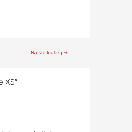
Næste Indlæg
→
e XS”