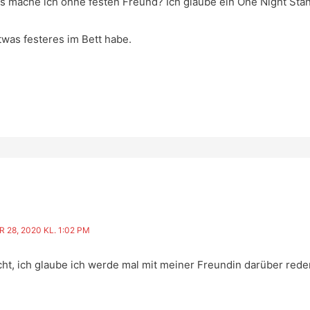
was mache ich ohne festen Freund? Ich glaube ein One Night St
twas festeres im Bett habe.
 28, 2020 KL. 1:02 PM
ht, ich glaube ich werde mal mit meiner Freundin darüber rede