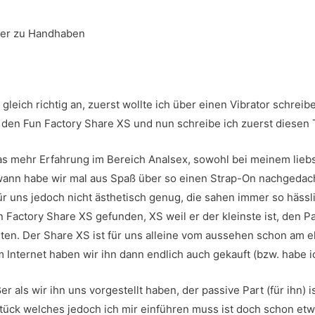
er zu Handhaben
 gleich richtig an, zuerst wollte ich über einen Vibrator schrei
den Fun Factory Share XS und nun schreibe ich zuerst diesen 
as mehr Erfahrung im Bereich Analsex, sowohl bei meinem liebs
ndwann habe wir mal aus Spaß über so einen Strap-On nachgeda
ür uns jedoch nicht ästhetisch genug, die sahen immer so hässl
Factory Share XS gefunden, XS weil er der kleinste ist, den Pa
nten. Der Share XS ist für uns alleine vom aussehen schon am
Internet haben wir ihn dann endlich auch gekauft (bzw. habe i
 als wir ihn uns vorgestellt haben, der passive Part (für ihn) 
Stück welches jedoch ich mir einführen muss ist doch schon e