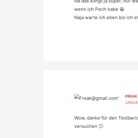
Na das klingt ja super, nur 
wenn ich Pech habe 😀
Naja warte ich eben bis ich e
FREAK
JANUAR
Wow, danke für den Testberic
versuchen 🙂