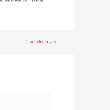
r ist. Diese Vanillekerze
Næste Indlæg
→