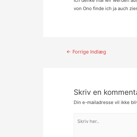
Ich denke mal wir werden auc
von Ono finde ich ja auch zi
Indlægsnavigatio
←
Forrige Indlæg
Skriv en komment
Din e-mailadresse vil ikke bli
Skriv
her..